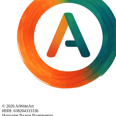
© 2026 AiWriteArt
ИНН: 638204333336
Норушев Вадим Валерьевич